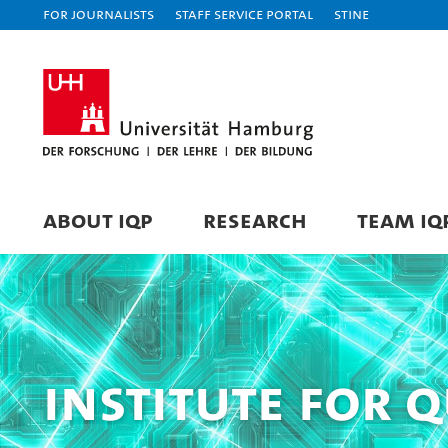
For journalists
Staff Service Portal
STiNE
ABOUT IQP
RESEARCH
TEAM IQ
Institute for 