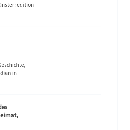
ünster: edition
Geschichte,
dien in
des
Heimat,