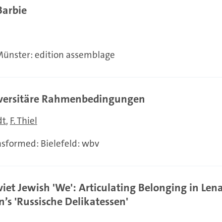
Barbie
 Münster: edition assemblage
niversitäre Rahmenbedingungen
dt
F. Thiel
nsformed: Bielefeld: wbv
iet Jewish 'We': Articulating Belonging in Lena
n’s 'Russische Delikatessen'