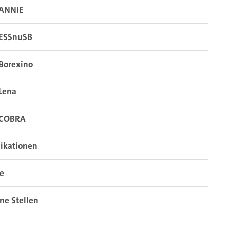
ANNIE
ESSnuSB
Borexino
Lena
COBRA
ikationen
re
ne Stellen