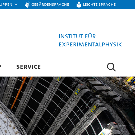
ruppen
Gebärdensprache
Leichte Sprache
Institut für
Experimentalphysik
P
SERVICE