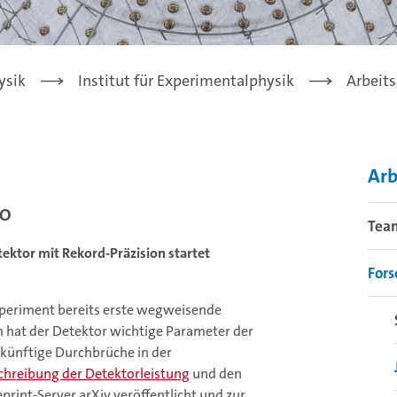
ysik
Institut für Experimentalphysik
Arbeit
Arb
NO
Tea
ktor mit Rekord-Präzision startet
For
periment bereits erste wegweisende
on hat der Detektor wichtige Parameter der
zukünftige Durchbrüche in der
chreibung der Detektorleistung
und den
rint-Server arXiv veröffentlicht und zur