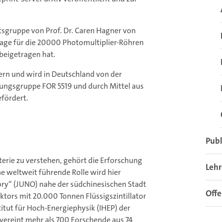
tsgruppe von Prof. Dr. Caren Hagner von
lage für die 20000 Photomultiplier-Röhren
beigetragen hat.
ern und wird in Deutschland von der
ngsgruppe FOR 5519 und durch Mittel aus
efördert.
Publ
rie zu verstehen, gehört die Erforschung
Leh
e weltweit führende Rolle wird hier
ry“ (JUNO) nahe der südchinesischen Stadt
Offe
ktors mit 20.000 Tonnen Flüssigszintillator
tut für Hoch-Energiephysik (IHEP) der
vereint mehr als 700 Forschende aus 74