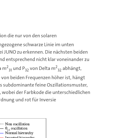
ion die nur von den solaren
rchgezogene schwarze Linie im unten
bei JUNO zu erkennen. Die nächsten beiden
nd entsprechend nicht klar voneinander zu
2
2
a m
und P
von Delta m
abhängt,
31
32
32
e von beiden Frequenzen höher ist, hängt
s subdominante feine Oszillationsmuster,
t, wobei der Farbkode die unterschiedlichen
dnung und rot für Inversie