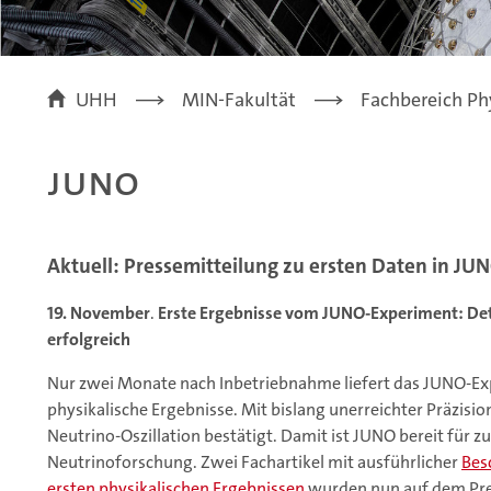
UHH
MIN-Fakultät
Fachbereich Ph
JUNO
Aktuell: Pressemitteilung zu ersten Daten in JU
19. November
.
Erste Ergebnisse vom JUNO-Experiment: Dete
erfolgreich
Nur zwei Monate nach Inbetriebnahme liefert das JUNO-Ex
physikalische Ergebnisse. Mit bislang unerreichter Präzisi
Neutrino-Oszillation bestätigt. Damit ist JUNO bereit für 
Neutrinoforschung. Zwei Fachartikel mit ausführlicher
Bes
ersten physikalischen Ergebnissen
wurden nun auf dem Prep