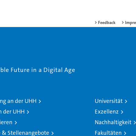
Feedback
Impr
le Future in a Digital Age
ng an der UHH
Universität
n der UHH
Exzellenz
ieren
Nachhaltigkeit
e & Stellenangebote
Fakultäten