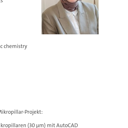
cs
c chemistry
kropillar-Projekt:
ikropillaren (30 µm) mit AutoCAD