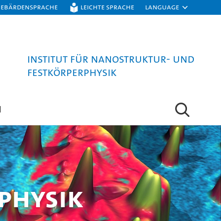
Gebärdensprache
Leichte Sprache
Language
Institut für Nanostruktur- und
Festkörperphysik
N
physik