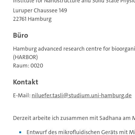
Institute for Nanostructure and Solid State Physi
Luruper Chaussee 149
22761 Hamburg
Büro
Hamburg advanced research centre for bioorgani
(HARBOR)
Raum: 0020
Kontakt
E-Mail:
niluefer.tasli
studium.uni-hamburg.de
Derzeit arbeite ich zusammen mit Sadhana am Mi
Entwurf des mikrofluidischen Geräts mit M