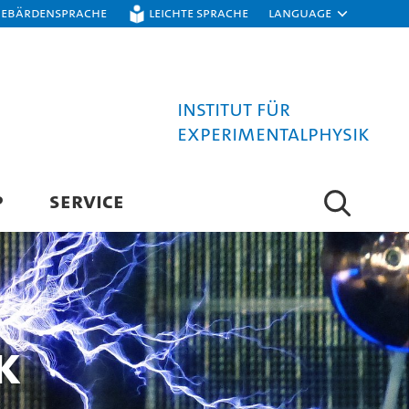
Gebärdensprache
Leichte Sprache
Language
Institut für
Experimentalphysik
P
SERVICE
k