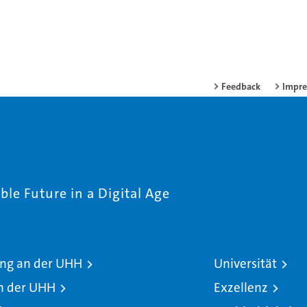
Feedback
Impr
le Future in a Digital Age
ng an der UHH
Universität
n der UHH
Exzellenz