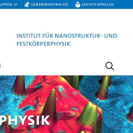
ruppen
Gebärdensprache
Leichte Sprache
Institut für Nanostruktur- und
Festkörperphysik
N
physik