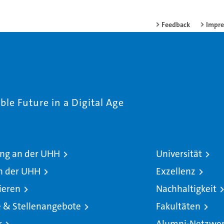
Feedback
Impr
le Future in a Digital Age
ng an der UHH
Universität
n der UHH
Exzellenz
ieren
Nachhaltigkeit
e & Stellenangebote
Fakultäten
r
Alumni-Netzwe