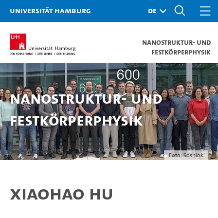
Universität Hamburg
Nanostruktur- und
Festkörperphysik
Nanostruktur- und
Festkörperphysik
Foto: Sosniok
Xiaohao Hu