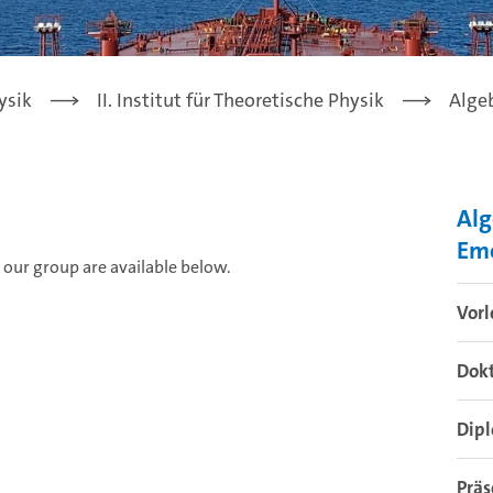
ysik
II. Institut für Theoretische Physik
Alge
Alg
Eme
 our group are available below.
Vorl
Dokt
Dip
Prä