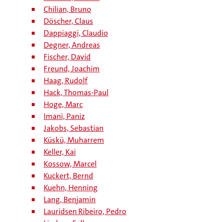
Chilian, Bruno
Döscher, Claus
Dappiaggi, Claudio
Degner, Andreas
Fischer, David
Freund, Joachim
Haag, Rudolf
Hack, Thomas-Paul
Hoge, Marc
Imani, Paniz
Jakobs, Sebastian
Küskü, Muharrem
Keller, Kai
Kossow, Marcel
Kuckert, Bernd
Kuehn, Henning
Lang, Benjamin
Lauridsen Ribeiro, Pedro