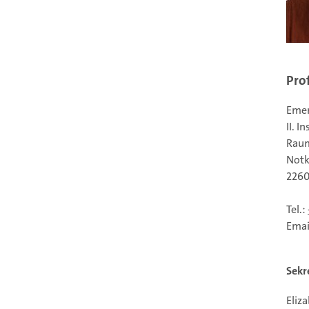
Pro
Emer
II. I
Rau
Notk
226
Tel.:
Emai
Sekr
Eliz