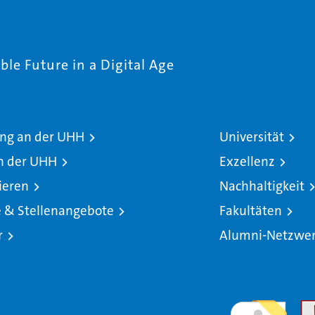
le Future in a Digital Age
ng an der UHH
Universität
n der UHH
Exzellenz
ieren
Nachhaltigkeit
e & Stellenangebote
Fakultäten
r
Alumni-Netzwe