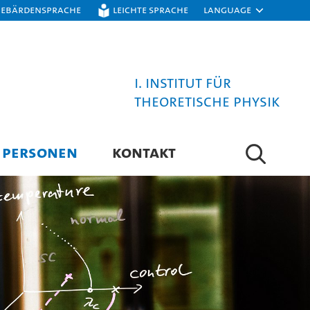
Gebärdensprache
Leichte Sprache
Language
I. Institut für
Theoretische Physik
PERSONEN
KONTAKT