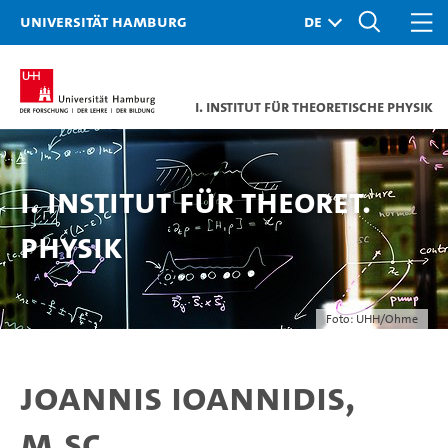
Universität Hamburg
I. Institut für Theoretische Physik
I. Institut für Theoret.
Physik
Foto: UHH/Ohme
Joannis Ioannidis,
M.Sc.