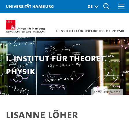
Universität Hamburg
I. Institut für Theoretische Physik
I. Institut für Theoret.
Physik
Foto: UHH/Ohme
Lisanne Löher